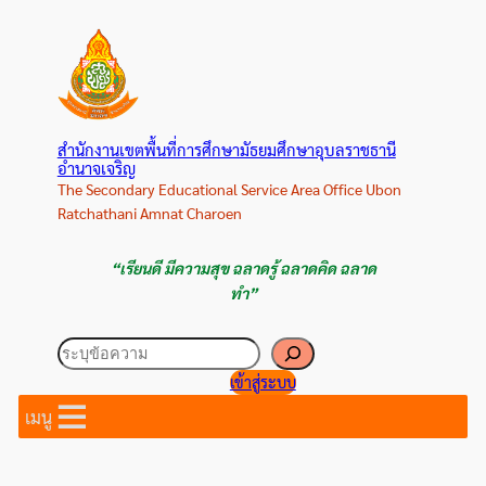
ข้าม
ไป
ยัง
เนื้อหา
สำนักงานเขตพื้นที่การศึกษามัธยมศึกษาอุบลราชธานี
อำนาจเจริญ
The Secondary Educational Service Area Office Ubon
Ratchathani Amnat Charoen
“เรียนดี มีความสุข ฉลาดรู้ ฉลาดคิด ฉลาด
ทำ”
ค้นหา
เข้าสู่ระบบ
เมนู