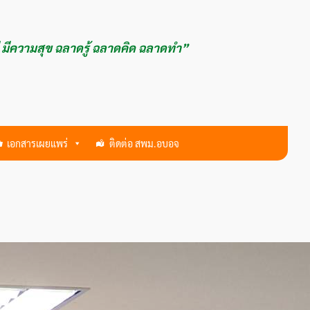
ี มีความสุข ฉลาดรู้ ฉลาดคิด ฉลาดทำ”
เอกสารเผยแพร่
ติดต่อ สพม.อบอจ