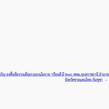
ญ ลงพื้นที่ตรวจเยี่ยม! มอบนโยบาย “เรียนดี มี
Next:
สพม.อุบลราชธานี อำนาจเจ
จังหวัดชายแดนไทย-กัมพูชา
→