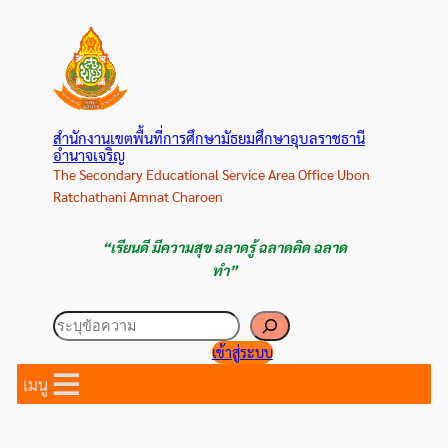
ข้าม
ไป
ยัง
เนื้อหา
สำนักงานเขตพื้นที่การศึกษามัธยมศึกษาอุบลราชธานี
อำนาจเจริญ
The Secondary Educational Service Area Office Ubon
Ratchathani Amnat Charoen
“เรียนดี มีความสุข ฉลาดรู้ ฉลาดคิด ฉลาด
ทำ”
ค้นหา
เข้าสู่ระบบ
เมนู