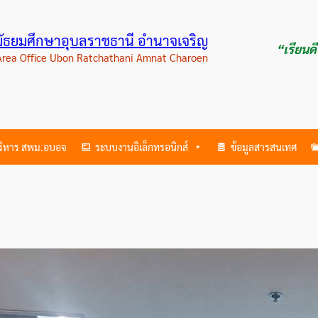
ามัธยมศึกษาอุบลราชธานี อำนาจเจริญ
“เรียนด
 Area Office Ubon Ratchathani Amnat Charoen
บริหาร สพม.อบอจ
ระบบงานอิเล็กทรอนิกส์
ข้อมูลสารสนเทศ