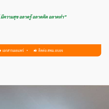
ี มีความสุข ฉลาดรู้ ฉลาดคิด ฉลาดทำ”
เอกสารเผยแพร่
ติดต่อ สพม.อบอจ