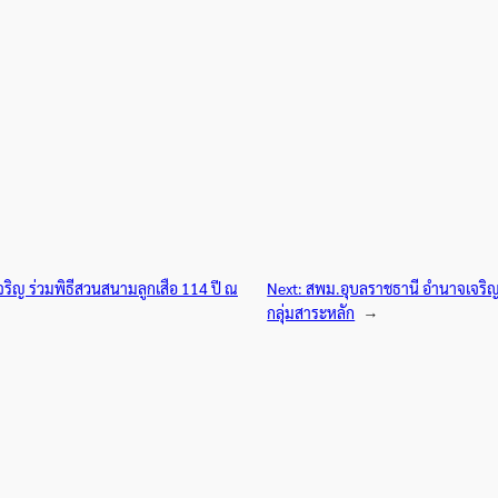
ิญ ร่วมพิธีสวนสนามลูกเสือ 114 ปี ณ
Next:
สพม.อุบลราชธานี อำนาจเจริญ 
กลุ่มสาระหลัก
→