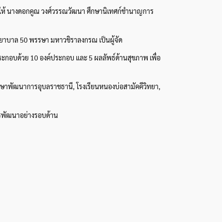
ยให้ นางดอกคูณ วงศ์วรรณวัฒนา ศึกษานิเทศก์ชำนาญการ
งพยาบาล 50 พรรษา มหาวชิราลงกรณ เป็นผู้จัด
ประกอบด้วย 10 องค์ประกอบ และ 5 ผลลัพธ์ด้านสุขภาพ เพื่อ
มศึกษาพัฒนาการอุบลราชธานี, โรงเรียนหนองบ่อสามัคคีวิทยา,
ารพัฒนาอย่างรอบด้าน