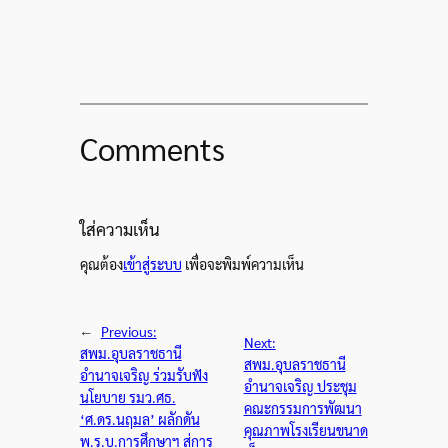
Comments
ใส่ความเห็น
คุณต้อง
เข้าสู่ระบบ
เพื่อจะพิมพ์ความเห็น
←
Previous:
Next:
สพม.อุบลราชธานี
สพม.อุบลราชธานี
อำนาจเจริญ ร่วมรับฟัง
อำนาจเจริญ ประชุม
นโยบาย รมว.ศธ.
คณะกรรมการพัฒนา
‘ศ.ดร.นฤมล’ ผลักดัน
คุณภาพโรงเรียนขนาด
พ.ร.บ.การศึกษาฯ สู่การ