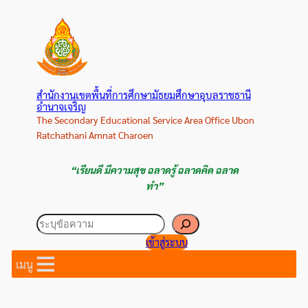
ข้าม
ไป
ยัง
เนื้อหา
สำนักงานเขตพื้นที่การศึกษามัธยมศึกษาอุบลราชธานี
อำนาจเจริญ
The Secondary Educational Service Area Office Ubon
Ratchathani Amnat Charoen
“เรียนดี มีความสุข ฉลาดรู้ ฉลาดคิด ฉลาด
ทำ”
ค้นหา
เข้าสู่ระบบ
เมนู