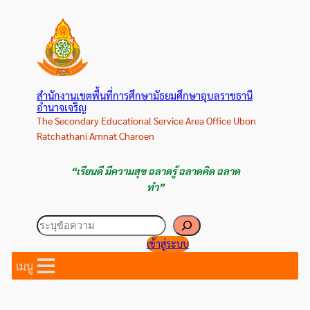
ข้าม
ไป
ยัง
เนื้อหา
สำนักงานเขตพื้นที่การศึกษามัธยมศึกษาอุบลราชธานี
อำนาจเจริญ
The Secondary Educational Service Area Office Ubon
Ratchathani Amnat Charoen
“เรียนดี มีความสุข ฉลาดรู้ ฉลาดคิด ฉลาด
ทำ”
ค้นหา
เข้าสู่ระบบ
เมนู