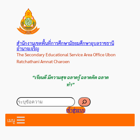
ข้าม
ไป
ยัง
เนื้อหา
สำนักงานเขตพื้นที่การศึกษามัธยมศึกษาอุบลราชธานี
อำนาจเจริญ
The Secondary Educational Service Area Office Ubon
Ratchathani Amnat Charoen
“เรียนดี มีความสุข ฉลาดรู้ ฉลาดคิด ฉลาด
ทำ”
ค้นหา
เข้าสู่ระบบ
เมนู