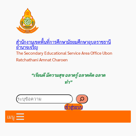
ข้าม
ไป
ยัง
เนื้อหา
สำนักงานเขตพื้นที่การศึกษามัธยมศึกษาอุบลราชธานี
อำนาจเจริญ
The Secondary Educational Service Area Office Ubon
Ratchathani Amnat Charoen
“เรียนดี มีความสุข ฉลาดรู้ ฉลาดคิด ฉลาด
ทำ”
ค้นหา
เข้าสู่ระบบ
เมนู