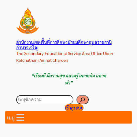
ข้าม
ไป
ยัง
เนื้อหา
สำนักงานเขตพื้นที่การศึกษามัธยมศึกษาอุบลราชธานี
อำนาจเจริญ
The Secondary Educational Service Area Office Ubon
Ratchathani Amnat Charoen
“เรียนดี มีความสุข ฉลาดรู้ ฉลาดคิด ฉลาด
ทำ”
ค้นหา
เข้าสู่ระบบ
เมนู