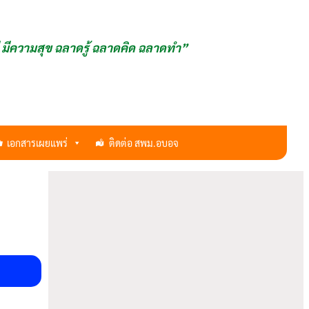
ี มีความสุข ฉลาดรู้ ฉลาดคิด ฉลาดทำ”
เอกสารเผยแพร่
ติดต่อ สพม.อบอจ