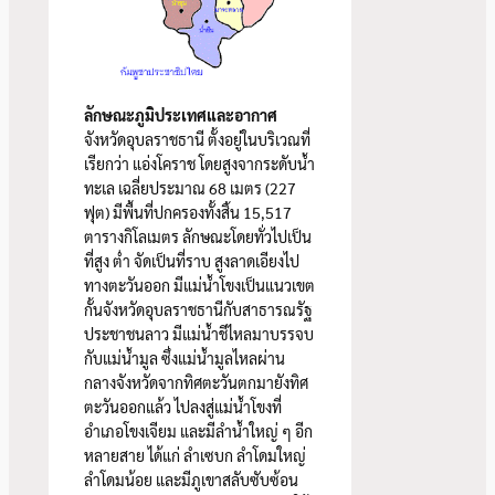
ลักษณะภูมิประเทศและอากาศ
จังหวัดอุบลราชธานี ตั้งอยู่ในบริเวณที่
เรียกว่า แอ่งโคราช โดยสูงจากระดับน้ำ
ทะเล เฉลี่ยประมาณ 68 เมตร (227
ฟุต) มีพื้นที่ปกครองทั้งสิ้น 15,517
ตารางกิโลเมตร ลักษณะโดยทั่วไปเป็น
ที่สูง ต่ำ จัดเป็นที่ราบ สูงลาดเอียงไป
ทางตะวันออก มีแม่น้ำโขงเป็นแนวเขต
กั้นจังหวัดอุบลราชธานีกับสาธารณรัฐ
ประชาชนลาว มีแม่น้ำชีไหลมาบรรจบ
กับแม่น้ำมูล ซึ่งแม่น้ำมูลไหลผ่าน
กลางจังหวัดจากทิศตะวันตกมายังทิศ
ตะวันออกแล้ว ไปลงสู่แม่น้ำโขงที่
อำเภอโขงเจียม และมีลำน้ำใหญ่ ๆ อีก
หลายสาย ได้แก่ ลำเซบก ลำโดมใหญ่
ลำโดมน้อย และมีภูเขาสลับซับซ้อน