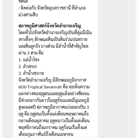
ทิศใต้
: ติดต่อกับ จังหวัดอุบลราชธานี ที่อำเภอ
ม่วงสามสิบ
สภาพภูมิศาสตร์จังหวัดอำนาจเจริญ
โดยทั่วไปจังหวัดอำนาจเจริญเป็นที่ลุ่มมีเนิน
เขาเตี้ยๆ ลักษณะดินเป็นดินร่วนปนทราย
และดินลูกรัง บางส่วน มีลำน้ำที่สำคัญไหล
ผ่าน 3 สาย คือ
1. แม่น้ำโขง
2. ลำเซบก
3. ลำน้ำเซบาย
จังหวัดอำนาจเจริญ มีลักษณะภูมิอากาศ
แบบ Tropical Savannah คือ จะเห็นความ
แตกต่างของฤดูฝนและฤดูแล้งอย่างชัดเจน
มีช่วงกลางวันยาวในฤดูร้อนและมีอุณหภูมิ
สูงตลอดปี สภาพภูมิอากาศแบ่งออกเป็น 3
ฤดู คือ ฤดูฝนเริ่มตั้งแต่เดือนพฤษภาคมถึง
กลางเดือนตุลาคม ฤดูหนาวเริ่มตั้งแต่เดือน
พฤศจิกายนถึงมกราคม ฤดูร้อนเริ่มตั้งแต่
เดือนกุมภาพันธ์ถึงเดือนเมษายน