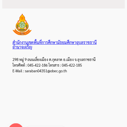
สำนักงานเขตพื้นที่การศึกษามัธยมศึกษาอุบลราชธานี
อำนาจเจริญ
298 หมู่ 9 ถนนเลี่ยงเมือง ต.กุดลาด อ.เมือง จ.อุบลราชธานี
โทรศัพท์ : 045-422-186 โทรสาร : 045-422-185
E-Mail : saraban04351@obec.go.th