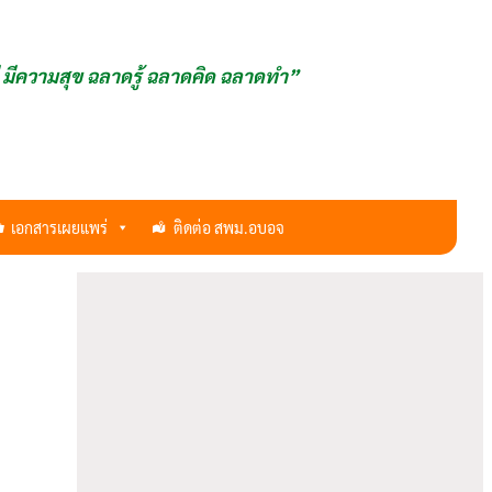
ี มีความสุข ฉลาดรู้ ฉลาดคิด ฉลาดทำ”
เอกสารเผยแพร่
ติดต่อ สพม.อบอจ