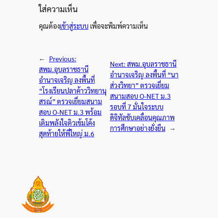
ใส่ความเห็น
คุณต้อง
เข้าสู่ระบบ
เพื่อจะพิมพ์ความเห็น
←
Previous:
Next:
สพม.อุบลราชธานี
สพม.อุบลราชธานี
อำนาจเจริญ ลงพื้นที่ “นา
อำนาจเจริญ ลงพื้นที่
ส่วงวิทยา” ตรวจเยี่ยม
“โรงเรียนปลาค้าววิทยานุ
สนามสอบ O-NET ม.3
สรณ์” ตรวจเยี่ยมสนาม
รอบที่ 7 มั่นใจระบบ
สอบ O-NET ม.3 พร้อม
ดิจิทัลขับเคลื่อนคุณภาพ
เติมพลังใจติวเข้มโค้ง
การศึกษาอย่างยั่งยืน
→
สุดท้ายให้พี่ใหญ่ ม.6