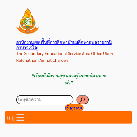
ข้าม
ไป
ยัง
เนื้อหา
สำนักงานเขตพื้นที่การศึกษามัธยมศึกษาอุบลราชธานี
อำนาจเจริญ
The Secondary Educational Service Area Office Ubon
Ratchathani Amnat Charoen
“เรียนดี มีความสุข ฉลาดรู้ ฉลาดคิด ฉลาด
ทำ”
ค้นหา
เข้าสู่ระบบ
เมนู