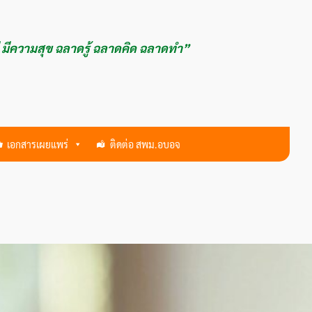
ี มีความสุข ฉลาดรู้ ฉลาดคิด ฉลาดทำ”
เอกสารเผยแพร่
ติดต่อ สพม.อบอจ