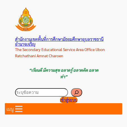
ข้าม
ไป
ยัง
เนื้อหา
สำนักงานเขตพื้นที่การศึกษามัธยมศึกษาอุบลราชธานี
อำนาจเจริญ
The Secondary Educational Service Area Office Ubon
Ratchathani Amnat Charoen
“เรียนดี มีความสุข ฉลาดรู้ ฉลาดคิด ฉลาด
ทำ”
ค้นหา
เข้าสู่ระบบ
เมนู