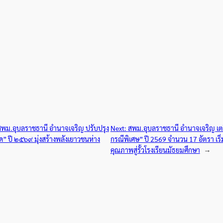
่ง! สพม.อุบลราชธานี อำนาจเจริญ ปรับปรุง
Next:
สพม.อุบลราชธานี อำนาจเจริญ เตรี
” ปี ๒๕๖๙ มุ่งสร้างพลังเยาวชนห่าง
กรณีพิเศษ” ปี 2569 จำนวน 17 อัตรา เริ
คุณภาพสู่รั้วโรงเรียนมัธยมศึกษา
→