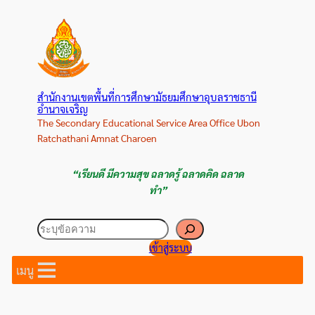
ข้าม
ไป
ยัง
เนื้อหา
สำนักงานเขตพื้นที่การศึกษามัธยมศึกษาอุบลราชธานี
อำนาจเจริญ
The Secondary Educational Service Area Office Ubon
Ratchathani Amnat Charoen
“เรียนดี มีความสุข ฉลาดรู้ ฉลาดคิด ฉลาด
ทำ”
ค้นหา
เข้าสู่ระบบ
เมนู