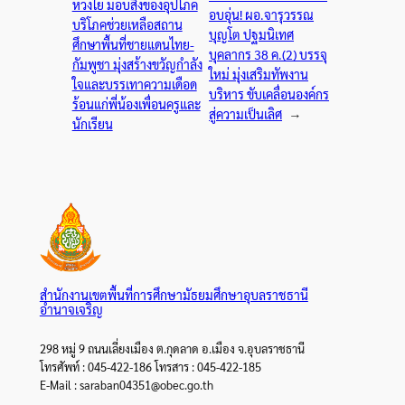
ห่วงใย มอบสิ่งของอุปโภค
อบอุ่น! ผอ.จารุวรรณ
บริโภคช่วยเหลือสถาน
บุญโต ปฐมนิเทศ
ศึกษาพื้นที่ชายแดนไทย-
บุคลากร 38 ค.(2) บรรจุ
กัมพูชา มุ่งสร้างขวัญกำลัง
ใหม่ มุ่งเสริมทัพงาน
ใจและบรรเทาความเดือด
บริหาร ขับเคลื่อนองค์กร
ร้อนแก่พี่น้องเพื่อนครูและ
สู่ความเป็นเลิศ
→
นักเรียน
สำนักงานเขตพื้นที่การศึกษามัธยมศึกษาอุบลราชธานี
อำนาจเจริญ
298 หมู่ 9 ถนนเลี่ยงเมือง ต.กุดลาด อ.เมือง จ.อุบลราชธานี
โทรศัพท์ : 045-422-186 โทรสาร : 045-422-185
E-Mail : saraban04351@obec.go.th