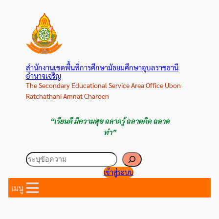
ข้าม
ไป
ยัง
เนื้อหา
สำนักงานเขตพื้นที่การศึกษามัธยมศึกษาอุบลราชธานี
อำนาจเจริญ
The Secondary Educational Service Area Office Ubon
Ratchathani Amnat Charoen
“เรียนดี มีความสุข ฉลาดรู้ ฉลาดคิด ฉลาด
ทำ”
ค้นหา
เข้าสู่ระบบ
เมนู