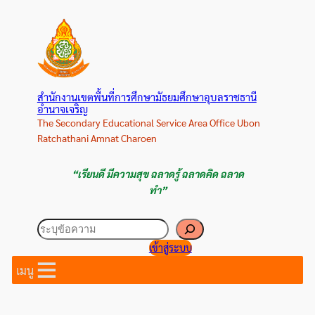
ข้าม
ไป
ยัง
เนื้อหา
สำนักงานเขตพื้นที่การศึกษามัธยมศึกษาอุบลราชธานี
อำนาจเจริญ
The Secondary Educational Service Area Office Ubon
Ratchathani Amnat Charoen
“เรียนดี มีความสุข ฉลาดรู้ ฉลาดคิด ฉลาด
ทำ”
ค้นหา
เข้าสู่ระบบ
เมนู