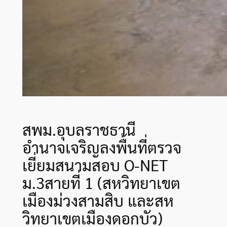
สพม.อุบลราชธานี
อำนาจเจริญลงพื้นที่ตรวจ
เยี่ยมสนามสอบ O-NET
ม.3สายที่ 1 (สหวิทยาเขต
เมืองม่วงสามสิบ และสห
วิทยาเขตเมืองดอกบัว)