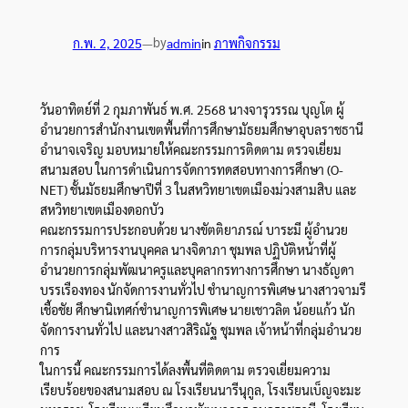
by
ก.พ. 2, 2025
—
admin
in
ภาพกิจกรรม
วันอาทิตย์ที่ 2 กุมภาพันธ์ พ.ศ. 2568 นางจารุวรรณ บุญโต ผู้
อำนวยการสำนักงานเขตพื้นที่การศึกษามัธยมศึกษาอุบลราชธานี
อำนาจเจริญ มอบหมายให้คณะกรรมการติดตาม ตรวจเยี่ยม
สนามสอบ ในการดำเนินการจัดการทดสอบทางการศึกษา (O-
NET) ชั้นมัธยมศึกษาปีที่ 3 ในสหวิทยาเขตเมืองม่วงสามสิบ และ
สหวิทยาเขตเมืองดอกบัว
คณะกรรมการประกอบด้วย นางขัตติยาภรณ์ บาระมี ผู้อำนวย
การกลุ่มบริหารงานบุคคล นางจิดาภา ชุมพล ปฏิบัติหน้าที่ผู้
อำนวยการกลุ่มพัฒนาครูและบุคลากรทางการศึกษา นางธัญดา
บรรเรืองทอง นักจัดการงานทั่วไป ชำนาญการพิเศษ นางสาวจามรี
เชื้อชัย ศึกษานิเทศก์ชำนาญการพิเศษ นายเชาวลิต น้อยแก้ว นัก
จัดการงานทั่วไป และนางสาวสิริณัฐ ชุมพล เจ้าหน้าที่กลุ่มอำนวย
การ
ในการนี้ คณะกรรมการได้ลงพื้นที่ติดตาม ตรวจเยี่ยมความ
เรียบร้อยของสนามสอบ ณ โรงเรียนนารีนุกูล, โรงเรียนเบ็ญจะมะ