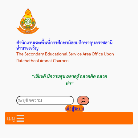
ข้าม
ไป
ยัง
เนื้อหา
สำนักงานเขตพื้นที่การศึกษามัธยมศึกษาอุบลราชธานี
อำนาจเจริญ
The Secondary Educational Service Area Office Ubon
Ratchathani Amnat Charoen
“เรียนดี มีความสุข ฉลาดรู้ ฉลาดคิด ฉลาด
ทำ”
ค้นหา
เข้าสู่ระบบ
เมนู