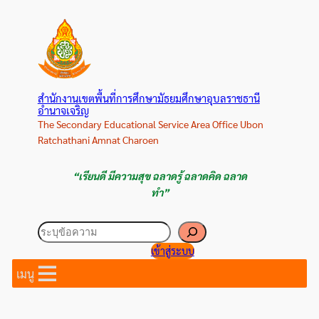
ข้าม
ไป
ยัง
เนื้อหา
สำนักงานเขตพื้นที่การศึกษามัธยมศึกษาอุบลราชธานี
อำนาจเจริญ
The Secondary Educational Service Area Office Ubon
Ratchathani Amnat Charoen
“เรียนดี มีความสุข ฉลาดรู้ ฉลาดคิด ฉลาด
ทำ”
ค้นหา
เข้าสู่ระบบ
เมนู