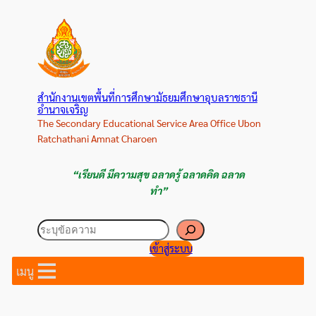
ข้าม
ไป
ยัง
เนื้อหา
สำนักงานเขตพื้นที่การศึกษามัธยมศึกษาอุบลราชธานี
อำนาจเจริญ
The Secondary Educational Service Area Office Ubon
Ratchathani Amnat Charoen
“เรียนดี มีความสุข ฉลาดรู้ ฉลาดคิด ฉลาด
ทำ”
ค้นหา
เข้าสู่ระบบ
เมนู