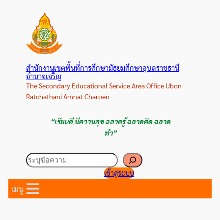
ข้าม
ไป
ยัง
เนื้อหา
สำนักงานเขตพื้นที่การศึกษามัธยมศึกษาอุบลราชธานี
อำนาจเจริญ
The Secondary Educational Service Area Office Ubon
Ratchathani Amnat Charoen
“เรียนดี มีความสุข ฉลาดรู้ ฉลาดคิด ฉลาด
ทำ”
ค้นหา
เข้าสู่ระบบ
เมนู