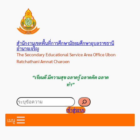
ข้าม
ไป
ยัง
เนื้อหา
สำนักงานเขตพื้นที่การศึกษามัธยมศึกษาอุบลราชธานี
อำนาจเจริญ
The Secondary Educational Service Area Office Ubon
Ratchathani Amnat Charoen
“เรียนดี มีความสุข ฉลาดรู้ ฉลาดคิด ฉลาด
ทำ”
ค้นหา
เข้าสู่ระบบ
เมนู