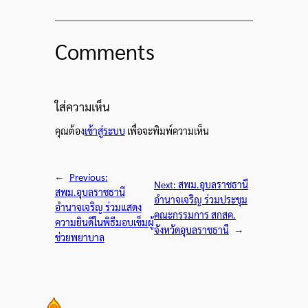
Comments
ใส่ความเห็น
คุณต้อง
เข้าสู่ระบบ
เพื่อจะพิมพ์ความเห็น
←
Previous:
Next:
สพม.อุบลราชธานี
สพม.อุบลราชธานี
อำนาจเจริญ ร่วมประชุม
อำนาจเจริญ ร่วมแสดง
คณะกรรมการ สกสค.
ความยินดีในพิธีมอบเข็มผู้
จังหวัดอุบลราชธานี
→
ช่วยพยาบาล