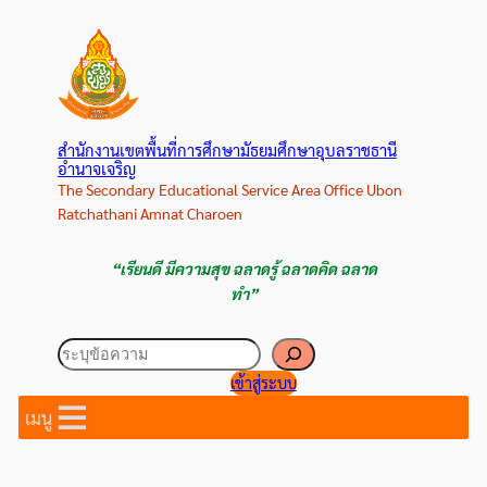
ข้าม
ไป
ยัง
เนื้อหา
สำนักงานเขตพื้นที่การศึกษามัธยมศึกษาอุบลราชธานี
อำนาจเจริญ
The Secondary Educational Service Area Office Ubon
Ratchathani Amnat Charoen
“เรียนดี มีความสุข ฉลาดรู้ ฉลาดคิด ฉลาด
ทำ”
ค้นหา
เข้าสู่ระบบ
เมนู