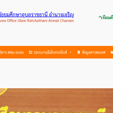
ามัธยมศึกษาอุบลราชธานี อำนาจเจริญ
“เรียนด
 Area Office Ubon Ratchathani Amnat Charoen
บริหาร สพม.อบอจ
ระบบงานอิเล็กทรอนิกส์
ข้อมูลสารสนเทศ