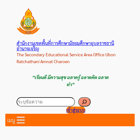
ข้าม
ไป
ยัง
เนื้อหา
สำนักงานเขตพื้นที่การศึกษามัธยมศึกษาอุบลราชธานี
อำนาจเจริญ
The Secondary Educational Service Area Office Ubon
Ratchathani Amnat Charoen
“เรียนดี มีความสุข ฉลาดรู้ ฉลาดคิด ฉลาด
ทำ”
ค้นหา
เข้าสู่ระบบ
เมนู