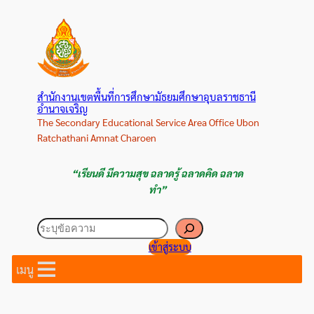
ข้าม
ไป
ยัง
เนื้อหา
สำนักงานเขตพื้นที่การศึกษามัธยมศึกษาอุบลราชธานี
อำนาจเจริญ
The Secondary Educational Service Area Office Ubon
Ratchathani Amnat Charoen
“เรียนดี มีความสุข ฉลาดรู้ ฉลาดคิด ฉลาด
ทำ”
ค้นหา
เข้าสู่ระบบ
เมนู