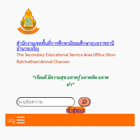
ข้าม
ไป
ยัง
เนื้อหา
สำนักงานเขตพื้นที่การศึกษามัธยมศึกษาอุบลราชธานี
อำนาจเจริญ
The Secondary Educational Service Area Office Ubon
Ratchathani Amnat Charoen
“เรียนดี มีความสุข ฉลาดรู้ ฉลาดคิด ฉลาด
ทำ”
ค้นหา
เข้าสู่ระบบ
เมนู