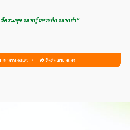
ี มีความสุข ฉลาดรู้ ฉลาดคิด ฉลาดทำ”
เอกสารเผยแพร่
ติดต่อ สพม.อบอจ