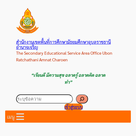
ข้าม
ไป
ยัง
เนื้อหา
สำนักงานเขตพื้นที่การศึกษามัธยมศึกษาอุบลราชธานี
อำนาจเจริญ
The Secondary Educational Service Area Office Ubon
Ratchathani Amnat Charoen
“เรียนดี มีความสุข ฉลาดรู้ ฉลาดคิด ฉลาด
ทำ”
ค้นหา
เข้าสู่ระบบ
เมนู