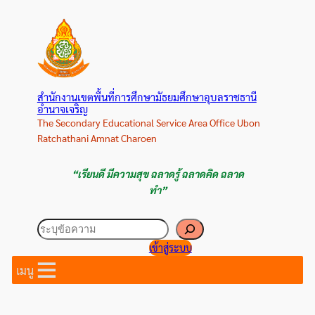
ข้าม
ไป
ยัง
เนื้อหา
สำนักงานเขตพื้นที่การศึกษามัธยมศึกษาอุบลราชธานี
อำนาจเจริญ
The Secondary Educational Service Area Office Ubon
Ratchathani Amnat Charoen
“เรียนดี มีความสุข ฉลาดรู้ ฉลาดคิด ฉลาด
ทำ”
ค้นหา
เข้าสู่ระบบ
เมนู