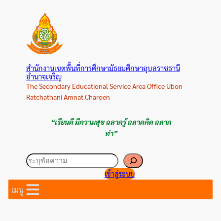
ข้าม
ไป
ยัง
เนื้อหา
สำนักงานเขตพื้นที่การศึกษามัธยมศึกษาอุบลราชธานี
อำนาจเจริญ
The Secondary Educational Service Area Office Ubon
Ratchathani Amnat Charoen
“เรียนดี มีความสุข ฉลาดรู้ ฉลาดคิด ฉลาด
ทำ”
ค้นหา
เข้าสู่ระบบ
เมนู