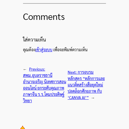
Comments
ใส่ความเห็น
คุณต้อง
เข้าสู่ระบบ
เพื่อจะพิมพ์ความเห็น
←
Previous:
Next:
การอบรม
สพม.อุบลราชธานี
หลักสูตร “หลักการและ
อำนาจเจริญ นิเทศการสอน
แนวคิดสร้างสื่อยุคใหม่
ออนไลน์ ยกระดับคุณภาพ
ปลดล็อกศักยภาพ กับ
ภาษาจีน ร.ร.โดมประดิษฐ์
‘CANVA AI’”
→
วิทยา