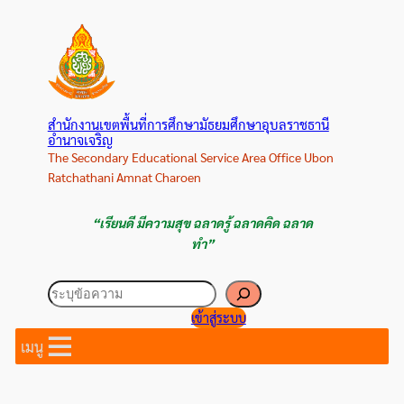
ข้าม
ไป
ยัง
เนื้อหา
สำนักงานเขตพื้นที่การศึกษามัธยมศึกษาอุบลราชธานี
อำนาจเจริญ
The Secondary Educational Service Area Office Ubon
Ratchathani Amnat Charoen
“เรียนดี มีความสุข ฉลาดรู้ ฉลาดคิด ฉลาด
ทำ”
ค้นหา
เข้าสู่ระบบ
เมนู