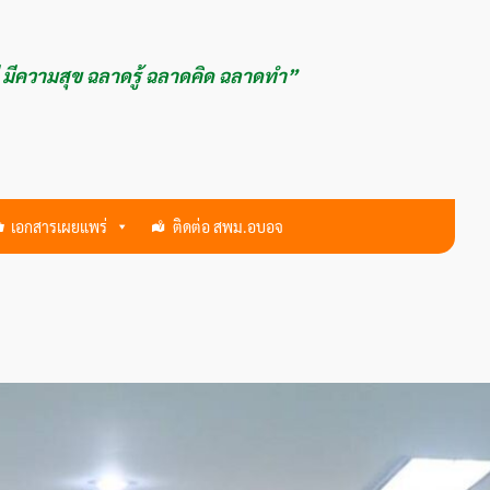
ี มีความสุข ฉลาดรู้ ฉลาดคิด ฉลาดทำ”
เอกสารเผยแพร่
ติดต่อ สพม.อบอจ