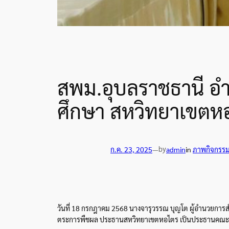
สพม.อุบลราชธานี อ
ศึกษา สหวิทยาเขตห
by
ก.ค. 23, 2025
—
admin
in
ภาพกิจกรร
วันที่ 18 กรกฎาคม 2568 นางจารุวรรณ บุญโต ผ
ู้อำนวยการ
ตระการพืชผล ประธานสหวิทยาเขตหอไตร เป็นประธานคณะนิเ