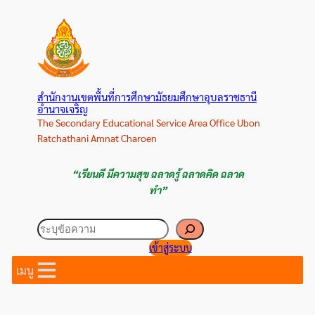
ข้าม
ไป
ยัง
เนื้อหา
สำนักงานเขตพื้นที่การศึกษามัธยมศึกษาอุบลราชธานี
อำนาจเจริญ
The Secondary Educational Service Area Office Ubon
Ratchathani Amnat Charoen
“เรียนดี มีความสุข ฉลาดรู้ ฉลาดคิด ฉลาด
ทำ”
ค้นหา
เข้าสู่ระบบ
เมนู