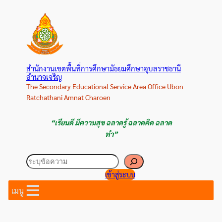
ข้าม
ไป
ยัง
เนื้อหา
สำนักงานเขตพื้นที่การศึกษามัธยมศึกษาอุบลราชธานี
อำนาจเจริญ
The Secondary Educational Service Area Office Ubon
Ratchathani Amnat Charoen
“เรียนดี มีความสุข ฉลาดรู้ ฉลาดคิด ฉลาด
ทำ”
ค้นหา
เข้าสู่ระบบ
เมนู