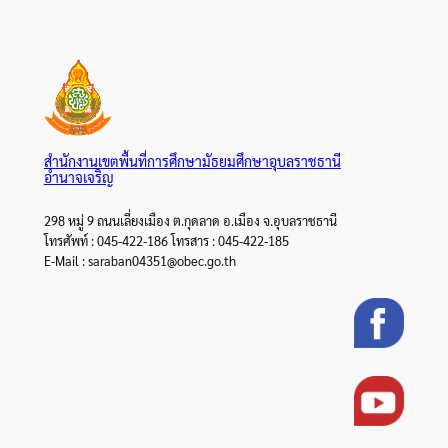
สำนักงานเขตพื้นที่การศึกษามัธยมศึกษาอุบลราชธานี
อำนาจเจริญ
298 หมู่ 9 ถนนเลี่ยงเมือง ต.กุดลาด อ.เมือง จ.อุบลราชธานี
โทรศัพท์ : 045-422-186 โทรสาร : 045-422-185
E-Mail : saraban04351@obec.go.th