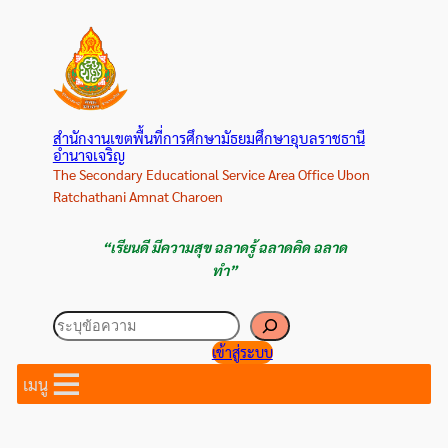
ข้าม
ไป
ยัง
เนื้อหา
สำนักงานเขตพื้นที่การศึกษามัธยมศึกษาอุบลราชธานี
อำนาจเจริญ
The Secondary Educational Service Area Office Ubon
Ratchathani Amnat Charoen
“เรียนดี มีความสุข ฉลาดรู้ ฉลาดคิด ฉลาด
ทำ”
ค้นหา
เข้าสู่ระบบ
เมนู