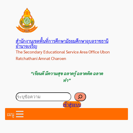
ข้าม
ไป
ยัง
เนื้อหา
สำนักงานเขตพื้นที่การศึกษามัธยมศึกษาอุบลราชธานี
อำนาจเจริญ
The Secondary Educational Service Area Office Ubon
Ratchathani Amnat Charoen
“เรียนดี มีความสุข ฉลาดรู้ ฉลาดคิด ฉลาด
ทำ”
ค้นหา
เข้าสู่ระบบ
เมนู