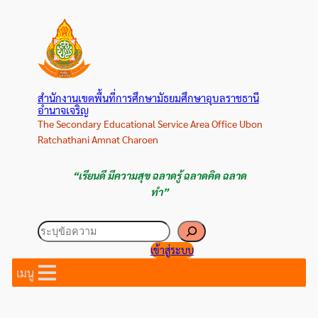
ข้าม
ไป
ยัง
เนื้อหา
สำนักงานเขตพื้นที่การศึกษามัธยมศึกษาอุบลราชธานี
อำนาจเจริญ
The Secondary Educational Service Area Office Ubon
Ratchathani Amnat Charoen
“เรียนดี มีความสุข ฉลาดรู้ ฉลาดคิด ฉลาด
ทำ”
ค้นหา
เข้าสู่ระบบ
เมนู