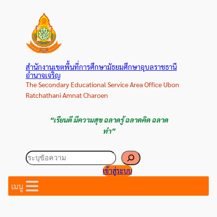
ข้าม
ไป
ยัง
เนื้อหา
สำนักงานเขตพื้นที่การศึกษามัธยมศึกษาอุบลราชธานี
อำนาจเจริญ
The Secondary Educational Service Area Office Ubon
Ratchathani Amnat Charoen
“เรียนดี มีความสุข ฉลาดรู้ ฉลาดคิด ฉลาด
ทำ”
ค้นหา
เข้าสู่ระบบ
เมนู