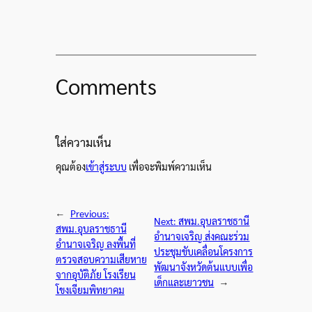
Comments
ใส่ความเห็น
คุณต้อง
เข้าสู่ระบบ
เพื่อจะพิมพ์ความเห็น
←
Previous:
Next:
สพม.อุบลราชธานี
สพม.อุบลราชธานี
อำนาจเจริญ ส่งคณะร่วม
อำนาจเจริญ ลงพื้นที่
ประชุมขับเคลื่อนโครงการ
ตรวจสอบความเสียหาย
พัฒนาจังหวัดต้นแบบเพื่อ
จากอุบัติภัย โรงเรียน
เด็กและเยาวชน
→
โขงเจียมพิทยาคม