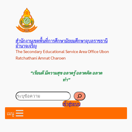
ข้าม
ไป
ยัง
เนื้อหา
สำนักงานเขตพื้นที่การศึกษามัธยมศึกษาอุบลราชธานี
อำนาจเจริญ
The Secondary Educational Service Area Office Ubon
Ratchathani Amnat Charoen
“เรียนดี มีความสุข ฉลาดรู้ ฉลาดคิด ฉลาด
ทำ”
ค้นหา
เข้าสู่ระบบ
เมนู