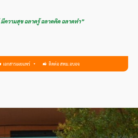
ี มีความสุข ฉลาดรู้ ฉลาดคิด ฉลาดทำ”
เอกสารเผยแพร่
ติดต่อ สพม.อบอจ