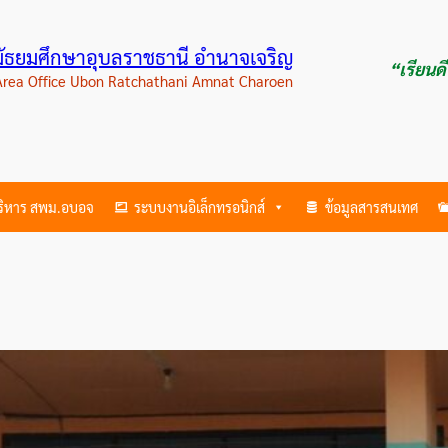
ามัธยมศึกษาอุบลราชธานี อำนาจเจริญ
“เรียนด
 Area Office Ubon Ratchathani Amnat Charoen
บริหาร สพม.อบอจ
ระบบงานอิเล็กทรอนิกส์
ข้อมูลสารสนเทศ