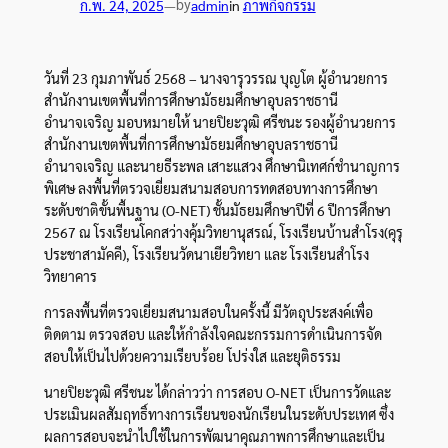
by
ก.พ. 24, 2025
—
admin
in
ภาพกิจกรรม
วันที่ 23 กุมภาพันธ์ 2568 – นางจารุวรรณ บุญโต ผู้อำนวยการ
สำนักงานเขตพื้นที่การศึกษามัธยมศึกษาอุบลราชธานี
อำนาจเจริญ มอบหมายให้ นายปิยะวุฒิ ศรีชนะ รองผู้อำนวยการ
สำนักงานเขตพื้นที่การศึกษามัธยมศึกษาอุบลราชธานี
อำนาจเจริญ และนายธีระพล เสาะแสวง ศึกษานิเทศก์ชำนาญการ
พิเศษ ลงพื้นที่ตรวจเยี่ยมสนามสอบการทดสอบทางการศึกษา
ระดับชาติขั้นพื้นฐาน (O-NET) ชั้นมัธยมศึกษาปีที่ 6 ปีการศึกษา
2567 ณ
โรงเรียนโคกสว่างคุ้มวิทยานุสรณ์, โรงเรียนบ้านสำโรง(คุรุ
ประชาสามัคคี), โรงเรียนวัดนาเยียวิทยา และ โรงเรียนสำโรง
วิทยาคาร
การลงพื้นที่ตรวจเยี่ยมสนามสอบในครั้งนี้ มีวัตถุประสงค์เพื่อ
ติดตาม ตรวจสอบ และให้กำลังใจคณะกรรมการดำเนินการจัด
สอบให้เป็นไปด้วยความเรียบร้อย โปร่งใส และยุติธรรม
นายปิยะวุฒิ ศรีชนะ ได้กล่าวว่า การสอบ O-NET เป็นการวัดและ
ประเมินผลสัมฤทธิ์ทางการเรียนของนักเรียนในระดับประเทศ ซึ่ง
ผลการสอบจะนำไปใช้ในการพัฒนาคุณภาพการศึกษาและเป็น