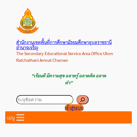
ข้าม
ไป
ยัง
เนื้อหา
สำนักงานเขตพื้นที่การศึกษามัธยมศึกษาอุบลราชธานี
อำนาจเจริญ
The Secondary Educational Service Area Office Ubon
Ratchathani Amnat Charoen
“เรียนดี มีความสุข ฉลาดรู้ ฉลาดคิด ฉลาด
ทำ”
ค้นหา
เข้าสู่ระบบ
เมนู