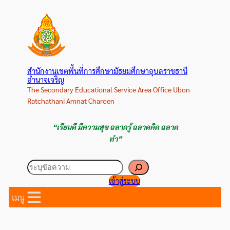
ข้าม
ไป
ยัง
เนื้อหา
สำนักงานเขตพื้นที่การศึกษามัธยมศึกษาอุบลราชธานี
อำนาจเจริญ
The Secondary Educational Service Area Office Ubon
Ratchathani Amnat Charoen
“เรียนดี มีความสุข ฉลาดรู้ ฉลาดคิด ฉลาด
ทำ”
ค้นหา
เข้าสู่ระบบ
เมนู