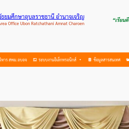
ามัธยมศึกษาอุบลราชธานี อำนาจเจริญ
“เรียนด
 Area Office Ubon Ratchathani Amnat Charoen
บริหาร สพม.อบอจ
ระบบงานอิเล็กทรอนิกส์
ข้อมูลสารสนเทศ