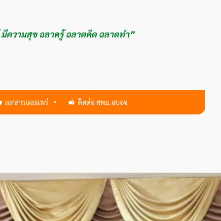
ี มีความสุข ฉลาดรู้ ฉลาดคิด ฉลาดทำ”
เอกสารเผยแพร่
ติดต่อ สพม.อบอจ