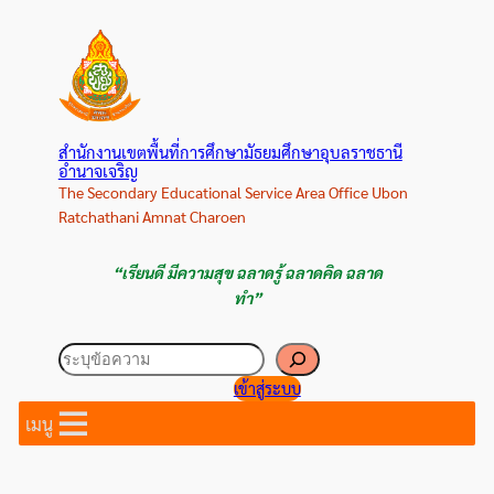
ข้าม
ไป
ยัง
เนื้อหา
สำนักงานเขตพื้นที่การศึกษามัธยมศึกษาอุบลราชธานี
อำนาจเจริญ
The Secondary Educational Service Area Office Ubon
Ratchathani Amnat Charoen
“เรียนดี มีความสุข ฉลาดรู้ ฉลาดคิด ฉลาด
ทำ”
ค้นหา
เข้าสู่ระบบ
เมนู