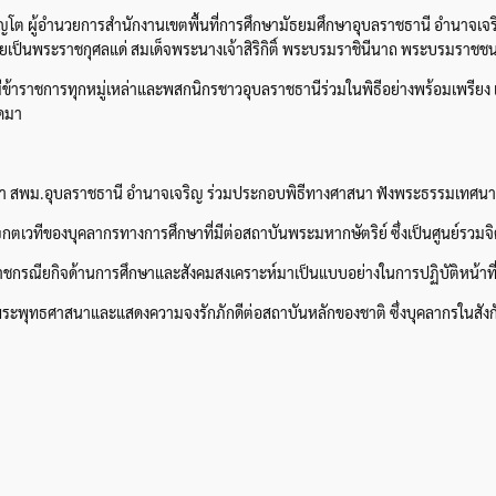
 บุญโต ผู้อำนวยการสำนักงานเขตพื้นที่การศึกษามัธยมศึกษาอุบลราชธานี อำนาจ
ศถวายเป็นพระราชกุศลแด่ สมเด็จพระนางเจ้าสิริกิติ์ พระบรมราชินีนาถ พระบรมราชช
ดยมีข้าราชการทุกหมู่เหล่าและพสกนิกรชาวอุบลราชธานีร่วมในพิธีอย่างพร้อมเพรีย
อดมา
า สพม.อุบลราชธานี อำนาจเจริญ ร่วมประกอบพิธีทางศาสนา ฟังพระธรรมเทศน
เวทีของบุคลากรทางการศึกษาที่มีต่อสถาบันพระมหากษัตริย์ ซึ่งเป็นศูนย์รวม
ียกิจด้านการศึกษาและสังคมสงเคราะห์มาเป็นแบบอย่างในการปฏิบัติหน้าที่แ
ุงพระพุทธศาสนาและแสดงความจงรักภักดีต่อสถาบันหลักของชาติ ซึ่งบุคลากรในสังกั