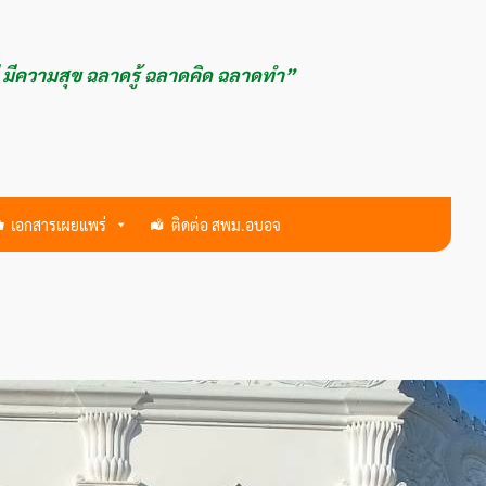
ี มีความสุข ฉลาดรู้ ฉลาดคิด ฉลาดทำ”
เอกสารเผยแพร่
ติดต่อ สพม.อบอจ