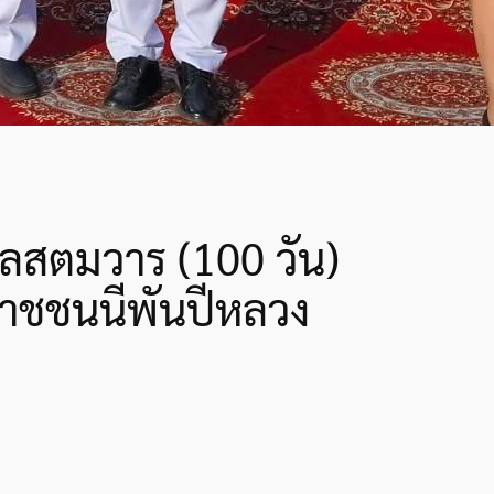
ศลสตมวาร (100 วัน)
าชชนนีพันปีหลวง