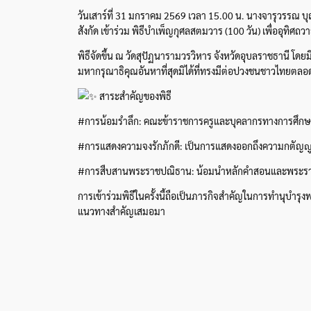
วันเสาร์ที่ 31 มกราคม 2569 เวลา 15.00 น. นางจารุวรรณ
สังกัด เข้าร่วม พิธีบำเพ็ญกุศลสตมวาร (100 วัน) เพื่ออุทิ
พิธีจัดขึ้น ณ วัดสุปัฏนารามวรวิหาร จังหวัดอุบลราชธานี โ
มหากรุณาธิคุณอันหาที่สุดมิได้ที่ทรงมีต่อปวงชนชาวไทยตล
สาระสำคัญของพิธี
#การน้อมรำลึก: คณะข้าราชการครูและบุคลากรทางการศึกษ
#การแสดงความจงรักภักดี: เป็นการแสดงออกถึงความกตัญญูกต
#การสืบสานพระราชปณิธาน: น้อมนำหลักคำสอนและพระราชกรณ
การเข้าร่วมพิธีในครั้งนี้ถือเป็นภารกิจสำคัญในการทำนุบำร
แนวทางสำคัญเสมอมา