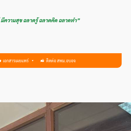
ี มีความสุข ฉลาดรู้ ฉลาดคิด ฉลาดทำ”
เอกสารเผยแพร่
ติดต่อ สพม.อบอจ