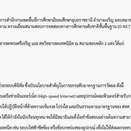
นวยการสำนักงานเขตพื้นที่การศึกษามัธยมศึกษาอุบลราชธานี อำนาจเจริญ มอบหมาย
ม ตรวจเยี่ยมสนามสอบการทดสอบทางการศึกษาระดับชาติขั้นพื้นฐาน (O-NET) ระดับ
ยาเขตพระศรีเจริญ และ สหวิทยาเขตเทพนิมิต ณ สนามสอบหลัก 2 แห่ง ได้แก่:
บด้วยระบบดิจิทัล ซึ่งเป็นนโยบายสำคัญในการยกระดับมาตรฐานการวัดผล ดังนี้:
ือข่ายอินเทอร์เน็ต (High-speed Internet) และอุปกรณ์คอมพิวเตอร์สำหรับการท
ห้ปฏิบัติหน้าที่ด้วยความเข้มงวด โปร่งใส และเป็นธรรมตามมาตรฐานของ สทศ.
 ได้ให้กำลังใจนักเรียนทุกคน ขอให้มีสมาธิและตั้งใจทำข้อสอบอย่างเต็มความสามาร
คนิค เช่น ระบบไฟฟ้าขัดข้อง หรือข้อบกพร่องของอุปกรณ์ เพื่อไม่ให้ส่งผลกระท