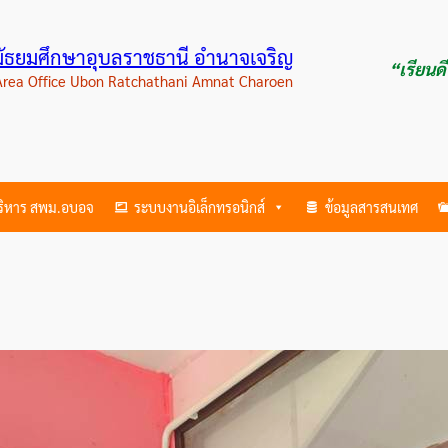
ามัธยมศึกษาอุบลราชธานี อำนาจเจริญ
“เรียนด
 Area Office Ubon Ratchathani Amnat Charoen
บริหาร สพม.อบอจ
ระบบงานอิเล็กทรอนิกส์
ข้อมูลสารสนเทศ